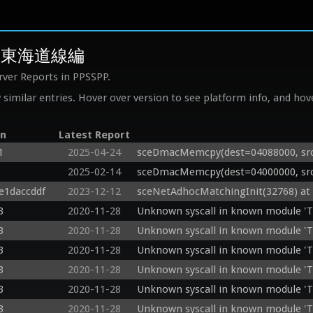
KET 東海道線編
rver Reports in PPSSPP.
similar entries. Hover over version to see platform info, and hove
on
Latest Report
1
2025-04-24
sceDmacMemcpy(dest=04088000, src=
2025-02-14
sceDmacMemcpy(dest=04000000, src=
e1daccddf
2023-12-12
sceNetAdhocMatchingInit(32768) at
3
2020-11-28
Unknown syscall in known module '
3
2020-11-28
Unknown syscall in known module '
3
2020-11-28
Unknown syscall in known module '
3
2020-11-28
Unknown syscall in known module '
3
2020-11-28
Unknown syscall in known module '
3
2020-11-28
Unknown syscall in known module '