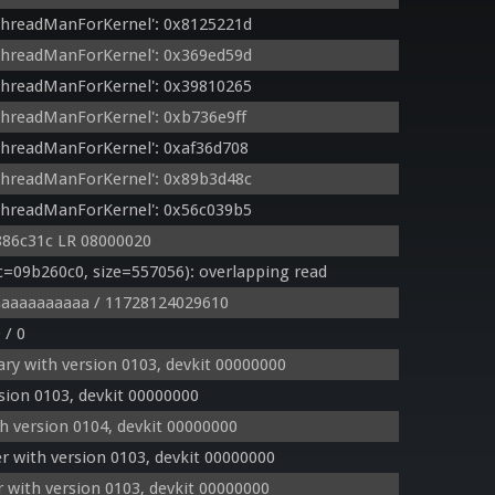
ThreadManForKernel': 0x8125221d
ThreadManForKernel': 0x369ed59d
ThreadManForKernel': 0x39810265
ThreadManForKernel': 0xb736e9ff
ThreadManForKernel': 0xaf36d708
ThreadManForKernel': 0x89b3d48c
ThreadManForKernel': 0x56c039b5
86c31c LR 08000020
09b260c0, size=557056): overlapping read
aaaaaaaaaaa / 11728124029610
 / 0
y with version 0103, devkit 00000000
ion 0103, devkit 00000000
 version 0104, devkit 00000000
 with version 0103, devkit 00000000
with version 0103, devkit 00000000