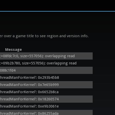
r over a game title to see region and version info.
Message
08fdc7c0, size=557056): overlapping read
09b2b780, size=557056): overlapping read
 088c1fd4
ThreadManForKernel': 0x293b45b8
ThreadManForKernel': 0x7e65b999
ThreadManForKernel': 0x6652b8ca
ThreadManForKernel': 0x18260574
ThreadManForKernel': 0xe9b3061e
ThreadManForKernel': 0x86255ada