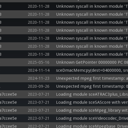
3
2020-11-28
Unknown syscall in known module '
3
2020-11-28
Unknown syscall in known module '
3
2020-11-28
Unknown syscall in known module '
3
2020-11-28
Unknown syscall in known module '
3
2020-11-28
Unknown syscall in known module '
3
2020-11-28
Unknown syscall in known module '
3
2020-11-28
Unknown syscall in known module '
0
2025-05-16
Unknown GetPointer 00000000 PC 08
0
2024-11-14
sceDmacMemcpy(dest=04000000, src=
0
2024-11-23
Unexpected mpeg first timestamp: 
2
2020-09-26
Unexpected mpeg first timestamp: 0
a7ccee5e
2023-07-21
Loading module sceATRAC3plus_Librar
a7ccee5e
2023-07-21
Loading module sceSAScore with vers
a7ccee5e
2023-07-21
Loading module sceMpeg_library with
a7ccee5e
2023-07-21
Loading module sceVideocodec_Driver
a7ccee5e
2023-07-21
Loading module sceMpegbase_Driver 