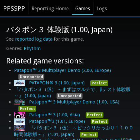
PPSSPP
Reporting Home
Games
Logs
パタポン３ 体験版 (1.00, Japan)
See
reported log data
for this game.
Rhythm
Related game versions:
Patapon™ 3 Multiplayer Demo (2.00, Europe)
Unreported
PATAPON® 3 (1.00, Japan)
Perfect
『パタポン３（仮） ～まずはマルチで、βテスト体験版
～』 (1.00, Japan)
Unreported
Patapon™ 3 Multiplayer Demo (1.00, USA)
Perfect
Patapon™ 3 (1.00, Asia)
Perfect
Patapon™3 (1.01, Europe)
Perfect
『パタポン３（仮） ～ビックリたっぷり！１００
時間体験版～』 (1.01, Japan)
Perfect