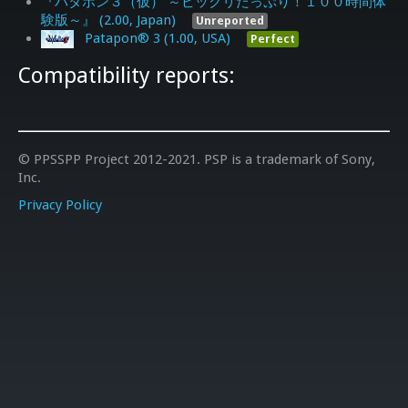
『パタポン３（仮） ～ビックリたっぷり！１００時間体
験版～』 (2.00, Japan)
Unreported
Patapon® 3 (1.00, USA)
Perfect
Compatibility reports:
© PPSSPP Project 2012-2021. PSP is a trademark of Sony,
Inc.
Privacy Policy