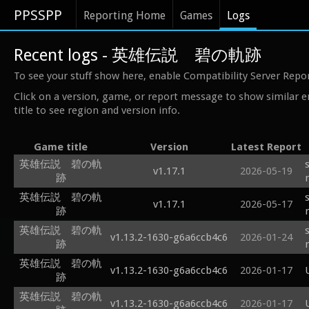
PPSSPP
Reporting Home
Games
Logs
Recent logs - 英雄伝説 碧の軌跡
To see your stuff show here, enable Compatibility Server Repo
Click on a version, game, or report message to show similar e
title to see region and version info.
Game title
Version
Latest Report
英雄伝説 碧の軌
v1.17.1
2026-05-19
跡
英雄伝説 碧の軌
v1.17.1
2026-05-17
跡
英雄伝説 碧の軌
v1.13.2-1630-g6a6ccb4c6
2026-01-24
跡
英雄伝説 碧の軌
v1.13.2-1630-g6a6ccb4c6
2026-01-17
跡
英雄伝説 碧の軌
v1.13.2-1630-g6a6ccb4c6
2026-01-17