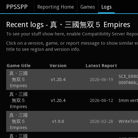
PPSSPP
Reporting Home
Games
Logs
Recent logs - 真・三國無双５ Empires
To see your stuff show here, enable Compatibility Server Repo
Click on a version, game, or report message to show similar e
title to see region and version info.
Game title
Version
Latest Report
真・三國
SCE_ERR
無双５
v1.20.4
2026-06-19
000f4ddc
Empires
真・三國
無双５
v1.20.4
2026-06-12
Imm verte
Empires
真・三國
無双５
v1.9.0
2026-02-28
WriteToH
Empires
真・三國