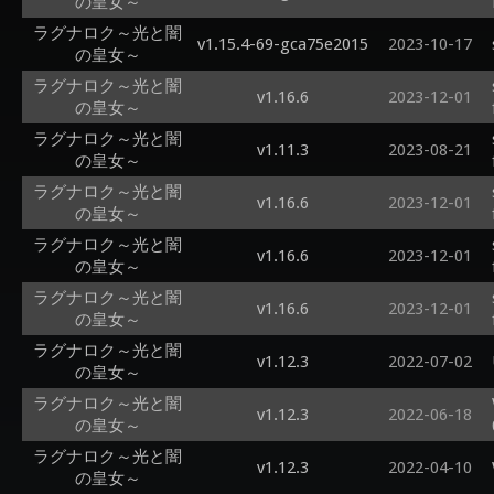
の皇女～
ラグナロク～光と闇
v1.15.4-69-gca75e2015
2023-10-17
の皇女～
ラグナロク～光と闇
v1.16.6
2023-12-01
の皇女～
ラグナロク～光と闇
v1.11.3
2023-08-21
の皇女～
ラグナロク～光と闇
v1.16.6
2023-12-01
の皇女～
ラグナロク～光と闇
v1.16.6
2023-12-01
の皇女～
ラグナロク～光と闇
v1.16.6
2023-12-01
の皇女～
ラグナロク～光と闇
v1.12.3
2022-07-02
の皇女～
ラグナロク～光と闇
v1.12.3
2022-06-18
の皇女～
ラグナロク～光と闇
v1.12.3
2022-04-10
の皇女～