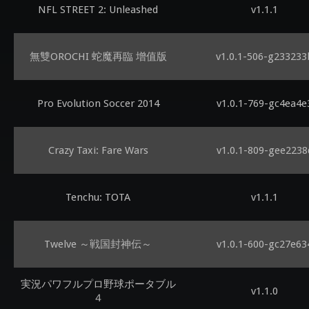
NFL STREET 2: Unleashed
v1.1.1
無雙OROCHI 蛇魔再臨 增值版
v1.0.1-506-g233233
Pro Evolution Soccer 2014
v1.0.1-769-gc4ea4e
Crazy Taxi: Fare Wars
v1.0.1-809-gee2238
Tenchu: TOTA
v1.1.1
Twelve ～戦国封神伝～
v1.0.1-600-gc27e63
実況パワフルプロ野球ポータブル
v1.1.0
４