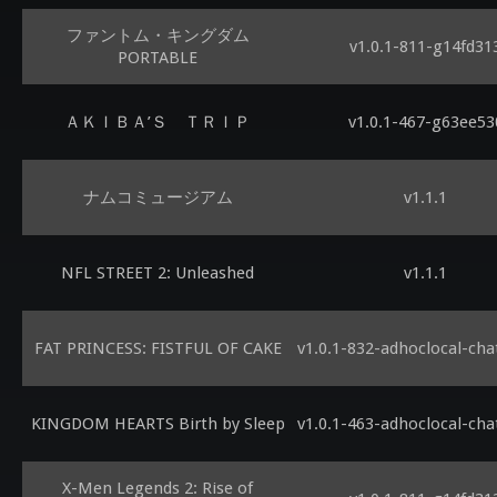
ファントム・キングダム
v1.0.1-811-g14fd31
PORTABLE
ＡＫＩＢＡ’Ｓ ＴＲＩＰ
v1.0.1-467-g63ee53
ナムコミュージアム
v1.1.1
NFL STREET 2: Unleashed
v1.1.1
FAT PRINCESS: FISTFUL OF CAKE
v1.0.1-832-adhoclocal-ch
KINGDOM HEARTS Birth by Sleep
v1.0.1-463-adhoclocal-ch
X-Men Legends 2: Rise of