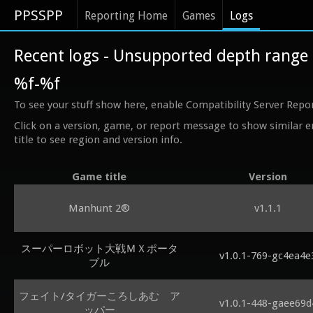
PPSSPP
Reporting Home
Games
Logs
Recent logs - Unsupported depth range t
%f-%f
To see your stuff show here, enable Compatibility Server Repo
Click on a version, game, or report message to show similar e
title to see region and version info.
Game title
Version
Manhunt 2®
v1.1.1
スーパーロボット大戦ＭＸポータ
v1.0.1-769-gc4ea4e
ブル
フェイト/タイガーころしあむ ア
v1.0.1-448-gaee69d
ッパー