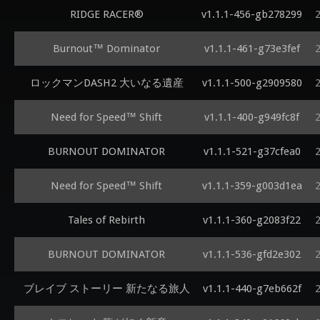
RIDGE RACER®
v1.1.1-456-gb278299
Burnout™ Dominator
v1.1.1-461-g73e3fef
ロックマンDASH2 大いなる遺産
v1.1.1-500-g2909580
Need for Speed™ Shift
v1.1.1-400-g949fc8f
BURNOUT DOMINATOR
v1.1.1-521-g37cfea0
Need for Speed™ Shift
v1.1.1-359-g003d1ea
Tales of Rebirth
v1.1.1-360-g2083f22
BURNOUT DOMINATOR
v1.1.1-536-gfd2e302
ブレイブ ストーリー 新たなる旅人
v1.1.1-440-g7eb662f