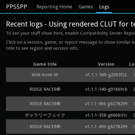
PPSSPP
Reporting Home
Games
Logs
Recent logs - Using rendered CLUT for
To see your stuff show here, enable Compatibility Server Repo
Click on a version, game, or report message to show similar e
title to see region and version info.
Game title
Version
La
Wild Arms XF
v1.1.1-360-g2083f22
RIDGE RACER®
v1.1.1-340-g01669cb
RIDGE RACER®
v1.1.1-456-gb278299
ギャラリーフェイク
v1.1.1-358-g666b31c
RIDGE RACER®
v1.1.1-456-gb278299