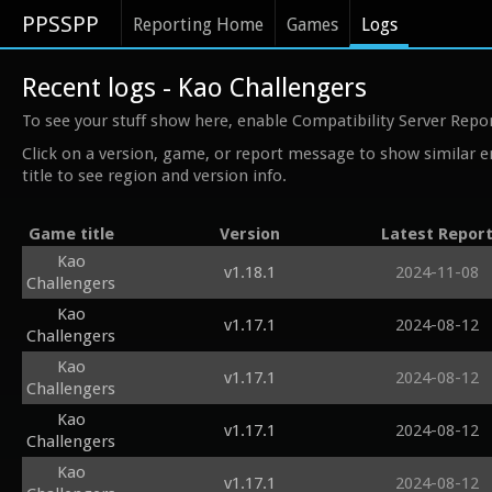
PPSSPP
Reporting Home
Games
Logs
Recent logs - Kao Challengers
To see your stuff show here, enable Compatibility Server Repo
Click on a version, game, or report message to show similar e
title to see region and version info.
Game title
Version
Latest Repor
Kao
v1.18.1
2024-11-08
Challengers
Kao
v1.17.1
2024-08-12
Challengers
Kao
v1.17.1
2024-08-12
Challengers
Kao
v1.17.1
2024-08-12
Challengers
Kao
v1.17.1
2024-08-12