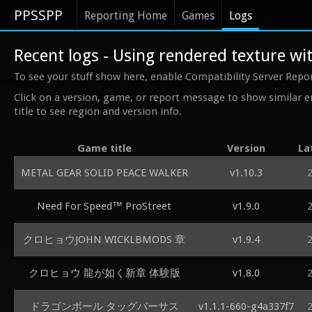
PPSSPP
Reporting Home
Games
Logs
Recent logs - Using rendered texture 
To see your stuff show here, enable Compatibility Server Repo
Click on a version, game, or report message to show similar e
title to see region and version info.
Game title
Version
La
METAL GEAR SOLID PEACE WALKER
v1.10.3
Need For Speed™ ProStreet
v1.9.0
クロヒョウJOHN WICKLBMODS 章
v1.9.4
クロヒョウ 龍が如く新章 体験版
v1.8.0
ドラゴンボール タッグバーサス
v1.1.1-660-g4a337f7