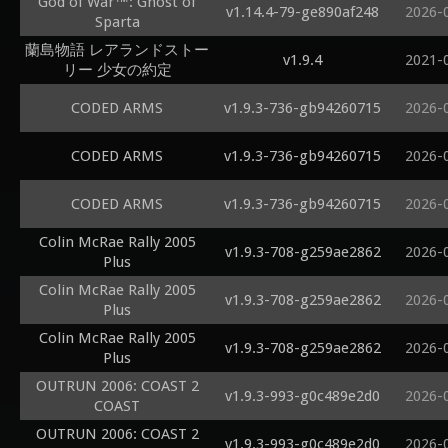
God of War™: Ghost of
v1.14.4-79-ge890af248
2026-
Sparta
蘭島物語 レアランドストー
v1.9.4
2021-
リー 少女の約定
CODED ARMS
v1.9.3-736-gb94260715
2026-
CODED ARMS
v1.9.3-736-gb94260715
2026-
CODED ARMS
v1.9.3-736-gb94260715
2026-
Colin McRae Rally 2005
v1.9.3-708-g259ae2862
2026-
Plus
Colin McRae Rally 2005
v1.9.3-708-g259ae2862
2026-
Plus
Colin McRae Rally 2005
v1.9.3-708-g259ae2862
2026-
Plus
OUTRUN 2006: COAST 2
v1.9.3-993-g0c489e2d0
2026-
COAST
OUTRUN 2006: COAST 2
v1.9.3-993-g0c489e2d0
2026-