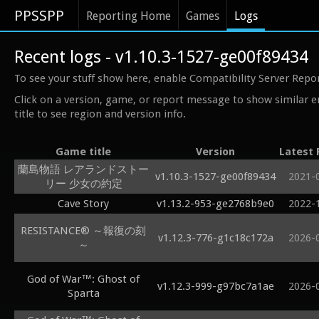
PPSSPP
Reporting Home
Games
Logs
Recent logs - v1.10.3-1527-ge00f89434
To see your stuff show here, enable Compatibility Server Repo
Click on a version, game, or report message to show similar e
title to see region and version info.
Game title
Version
Latest 
蘭島物語 レアランドストー
v1.10.3-1527-ge00f89434
2021-
リー 少女の約定
Cave Story
v1.13.2-953-ge2768b9e0
2022-
RESISTANCE® ～報復の刻
v1.12.3-776-g1c18c172a
2026-
～
God of War™: Ghost of
v1.12.3-999-g97bc7a1ae
2026-
Sparta