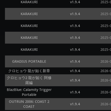
KARAKURI
v1.9.4
2025-
KARAKURI
v1.9.4
2025-
KARAKURI
v1.9.4
2025-
KARAKURI
v1.9.4
2025-
KARAKURI
v1.9.4
2025-
GRADIUS PORTABLE
v1.9.4
2026-
クロヒョウ 龍が如く新章
v1.9.4
2026-
クロヒョウ2 龍が如く 阿修
v1.9.4
2026-
羅編
BlazBlue: Calamity Trigger
v1.9.4
2026-
Portable
OUTRUN 2006: COAST 2
v1.9.4
2026-
COAST