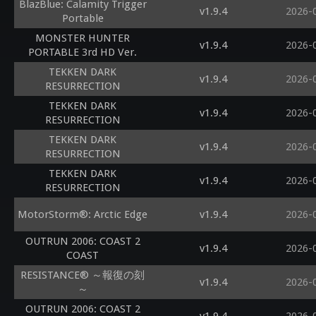
BlazBlue: Calamity Trigger
v1.9.4
2026-
Portable
MONSTER HUNTER
v1.9.4
2026-
PORTABLE 3rd HD Ver.
TEKKEN DARK
v1.9.4
2026-
RESURRECTION
TEKKEN DARK
v1.9.4
2026-
RESURRECTION
TEKKEN DARK
v1.9.4
2026-
RESURRECTION
TEKKEN DARK
v1.9.4
2026-
RESURRECTION
MotorStorm®: Arctic Edge
v1.9.4
2026-
OUTRUN 2006: COAST 2
v1.9.4
2026-
COAST
RESISTANCE® ～報復の刻
v1.9.4
2026-
～
OUTRUN 2006: COAST 2