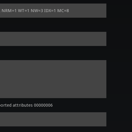
=2 NRM=1 WT=1 NW=3 IDX=1 MC=8
orted attributes 00000006