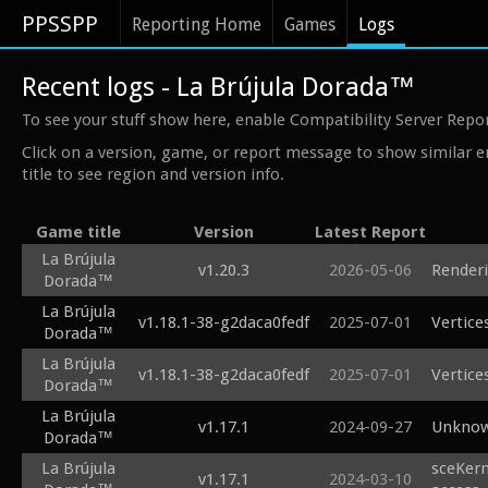
PPSSPP
Reporting Home
Games
Logs
Recent logs - La Brújula Dorada™
To see your stuff show here, enable Compatibility Server Repo
Click on a version, game, or report message to show similar e
title to see region and version info.
Game title
Version
Latest Report
La Brújula
v1.20.3
2026-05-06
Renderi
Dorada™
La Brújula
v1.18.1-38-g2daca0fedf
2025-07-01
Vertice
Dorada™
La Brújula
v1.18.1-38-g2daca0fedf
2025-07-01
Vertice
Dorada™
La Brújula
v1.17.1
2024-09-27
Unknow
Dorada™
La Brújula
sceKern
v1.17.1
2024-03-10