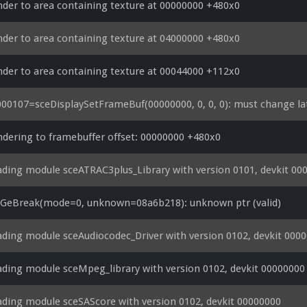
der to area containing texture at 00000000 +480x0
der to area containing texture at 04000000 +480x0
der to area containing texture at 00044000 +112x0
00107=sceDisplaySetFrameBuf(00000000, 0, 0, 0): must change lat
dering to framebuffer offset: 00000000 +480x0
ding module sceATRAC3plus_Library with version 0101, devkit 00
eGeBreak(mode=0, unknown=08a6b218): unknown ptr (valid)
ding module sceAudiocodec_Driver with version 0102, devkit 000
ding module sceMpeg_library with version 0102, devkit 00000000
ding module sceSAScore with version 0102, devkit 00000000