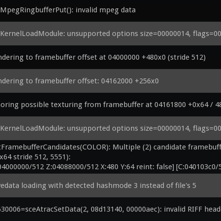
MpegRingbufferPut(): invalid mpeg data
KernelLoadModule: unsupported options size=00000014, flags=00
dering to framebuffer offset at 04000000 +480x0 (stride 512)
dering to framebuffer offset: 04162000 +256x0
oring possible texturing from framebuffer at 04161800 +0x64 / 
KernelLoadModule: unsupported options size=00000014, flags=00
FramebufferCandidates(COLOR): Multiple (2) candidate framebuffers
x64 stride 512, 5551):

04000000/512 Z:04088000/512 X:480 Y:64 reint: false] [C:040103c0/5
edata loading with detected hashmode 3 instead of file's 5
30006=sceAtracSetData(2, 08d13140, 00000aec): invalid RIFF head