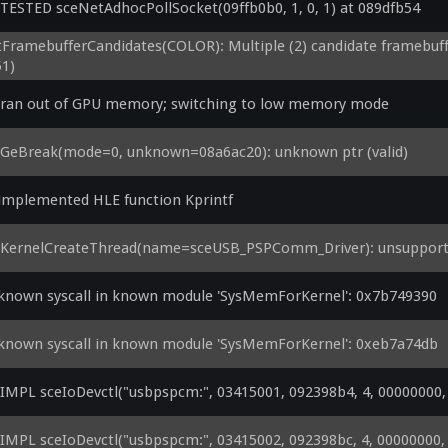
ESTED sceNetAdhocPollSocket(09ffb0b0, 1, 0, 1) at 089dfb54
FramebufferCandidates(COLOR): Multiple (2) candidate framebuffers
51)
 ran out of GPU memory; switching to low memory mode
eGeBreak(mode=0, unknown=08a6ac20): unknown ptr (valid)
implemented HLE function Kprintf
eKernelCreateThread(name=sceUSB_PSPComm_Driver): unsupporte
known syscall in known module 'SysMemForKernel': 0x7b749390
known syscall in known module 'SysMemForKernel': 0xeb7a74db
MPL sceIoDevctl("usbpspcm:", 03415001, 092398b4, 4, 00000000,
MPL sceIoDevctl("usbpspcm:", 03415002, 092398bc, 4, 00000000, 