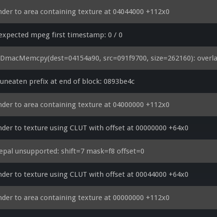
der to area containing texture at 04044000 +112x0
xpected mpeg first timestamp: 0 / 0
eDmacMemcpy(dest=04154a90, src=091f9700, size=262160): overl
uneaten prefix at end of block: 0893be4c
der to area containing texture at 04000000 +112x0
der to texture using CLUT with offset at 00000000 +64x0
epal unsupported: shift=7 mask=f8 offset=0
der to texture using CLUT with offset at 00044000 +64x0
der to area containing texture at 00000000 +112x0