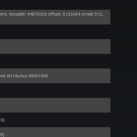
. texaddr: 040103c0 offset: 0 (32x64 stride 512, 
d attributes 00001006
 0)
0)