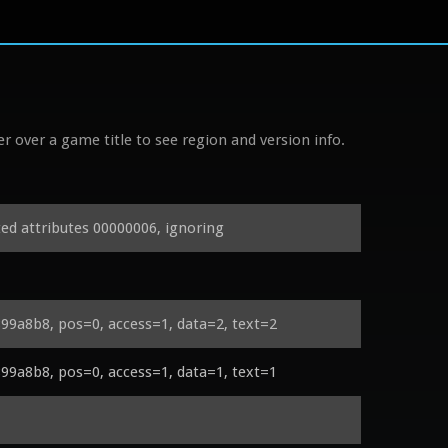
r over a game title to see region and version info.
 attributes 00000006, ignoring
99a8b8, pos=0, access=1, data=2, text=2
99a8b8, pos=0, access=1, data=1, text=1