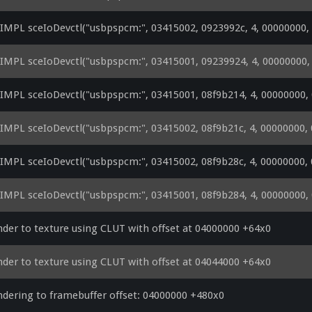
MPL sceIoDevctl("usbpspcm:", 03415002, 0923992c, 4, 00000000, 
MPL sceIoDevctl("usbpspcm:", 03415001, 09239924, 4, 00000000, 
MPL sceIoDevctl("usbpspcm:", 03415001, 08f9b214, 4, 00000000, 
MPL sceIoDevctl("usbpspcm:", 03415002, 08f9b21c, 4, 00000000, 
MPL sceIoDevctl("usbpspcm:", 03415002, 08f9b28c, 4, 00000000, 
MPL sceIoDevctl("usbpspcm:", 03415001, 08f9b284, 4, 00000000, 
der to texture using CLUT with offset at 04000000 +64x0
der to texture using CLUT with offset at 04044000 +64x0
dering to framebuffer offset: 04000000 +480x0