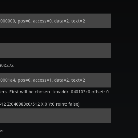
000000, pos=0, access=0, data=2, text=2
480x272
0001a4, pos=0, access=1, data=2, text=2
. First will be chosen. texaddr: 040103c0 offset: 0 
12 Z:040883c0/512 X:0 Y:0 reint: false] 
er