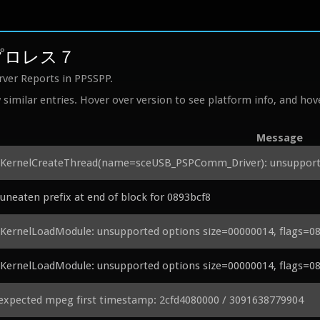
ングプロレス７
rver Reports in PPSSPP.
similar entries. Hover over version to see platform info, and hove
Message
eKernelCreateThread(name=sceUSB_PSPComm_Driver): unsupported
uneaten prefix at end of block for 0893bcf8
KernelLoadModule: unsupported options size=00000014, flags=08
KernelLoadModule: unsupported options size=00000014, flags=08
expected mpeg first timestamp: 2cfd4080000 / 3091638779904