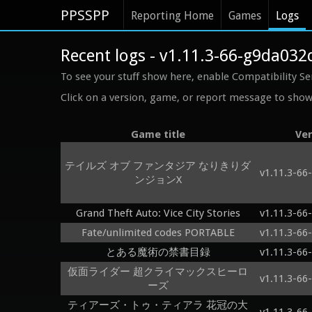
PPSSPP
Reporting Home
Games
Logs
Recent logs - v1.11.3-66-g9da032
To see your stuff show here, enable Compatibility Se
Click on a version, game, or report message to show 
Game title
Ver
テイルズ オブ ファンタジア なりきりダ
v1.11.3-66
ンジョンX
Grand Theft Auto: Vice City Stories
v1.11.3-66
Fate/unlimited codes PORTABLE
v1.11.3-66
とある魔術の禁書目録
v1.11.3-66
仮面ライダー 超クライマックスヒーロ
v1.11.3-66
ーズ
ティアーズ・トゥ・ティアラ 花冠の大