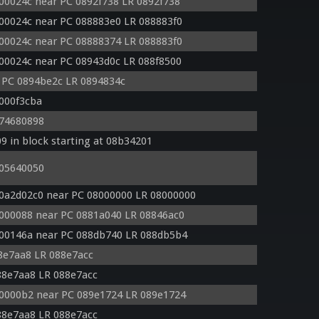
000024c near PC 0892f738 LR 0892f738
000024c near PC 088883e0 LR 088883f0
000024c near PC 08888374 LR 088883f0
000024c near PC 08943d0c LR 088f8500
 PC 0894be2c LR 0894834c
 000f3cba
 74680898
9 in block starting at 08b34201
 05640050
 0a2d02c0 near PC 08000000 LR 08000000
0000088 near PC 0881a040 LR 08846ac0
000146a near PC 088db740 LR 088db5b4
8e7aa8 LR 088e7acc
88e7aa8 LR 088e7acc
00000b2 near PC 089e1724 LR 089e1724
88e7aa8 LR 088e7acc