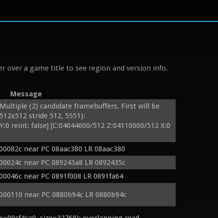
r over a game title to see region and version info.
Message
tiple (2) candidate framebuffers. First will be 
512x512 stride 512, 5551):

:0 reint: false] [C:04044000/512 Z:04110000/512 X:0 
000082c near PC 08aac380 LR 08aac380
000024c near PC 089243a8 LR 0892435c
000046c near PC 0891f008 LR 0891fa64
0000110 near PC 0880b94c LR 0880b94c