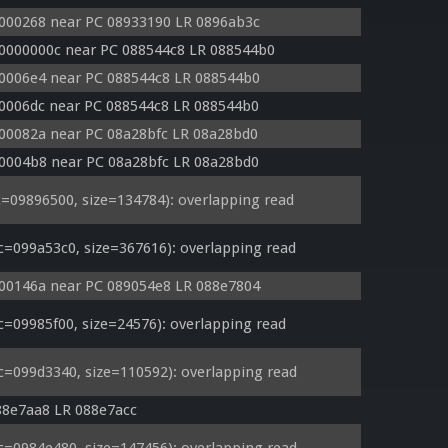
0000268 near PC 08933190 LR 0896ab3c
 0000000c near PC 088544c8 LR 088544b0
00006e4 near PC 088544c8 LR 088544b0
00006dc near PC 088544c8 LR 088544b0
000082a near PC 08a28bfc LR 08a28bd0
00004b8 near PC 08a28bfc LR 08a28bd0
09896500, size=134784): overlapping read
099a53c0, size=367616): overlapping read
000146a near PC 089054e8 LR 088e7804
09985f00, size=24576): overlapping read
099d3340, size=110592): overlapping read
88e7aa8 LR 088e7acc