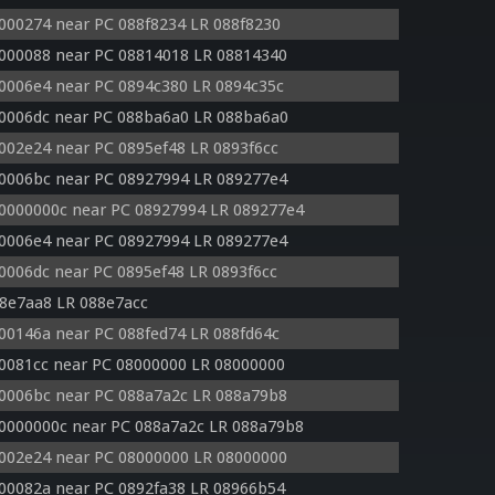
0000274 near PC 088f8234 LR 088f8230
0000088 near PC 08814018 LR 08814340
00006e4 near PC 0894c380 LR 0894c35c
00006dc near PC 088ba6a0 LR 088ba6a0
0002e24 near PC 0895ef48 LR 0893f6cc
00006bc near PC 08927994 LR 089277e4
 0000000c near PC 08927994 LR 089277e4
00006e4 near PC 08927994 LR 089277e4
0006dc near PC 0895ef48 LR 0893f6cc
8e7aa8 LR 088e7acc
000146a near PC 088fed74 LR 088fd64c
00081cc near PC 08000000 LR 08000000
00006bc near PC 088a7a2c LR 088a79b8
 0000000c near PC 088a7a2c LR 088a79b8
0002e24 near PC 08000000 LR 08000000
000082a near PC 0892fa38 LR 08966b54