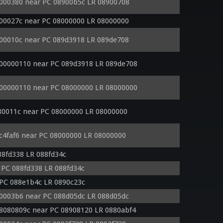
0000380 near PC 08900b5c LR 08900708
000027c near PC 08000000 LR 08000000
000010c near PC 089d3918 LR 089de708
 00000110 near PC 089d3918 LR 089de708
 00000110 near PC 08000000 LR 08000000
f80011c near PC 08000000 LR 08000000
4c4faf6 near PC 08000000 LR 08000000
8fd338 LR 088fd34c
PC 088fd338 LR 088fd34c
PC 088e1b4c LR 0890c23c
00003b6 near PC 088d05dc LR 088d05dc
8080809c near PC 08908120 LR 0880abf4