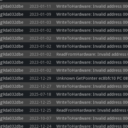
-g9da032dbe
2023-01-11
WriteToHardware: Invalid address 0
-g9da032dbe
2023-01-09
WriteToHardware: Invalid address 0
-g9da032dbe
2023-01-03
WriteToHardware: Invalid address 0
-g9da032dbe
2023-01-02
WriteToHardware: Invalid address 0
-g9da032dbe
2023-01-02
WriteToHardware: Invalid address 0
-g9da032dbe
2023-01-02
WriteToHardware: Invalid address 0
-g9da032dbe
2023-01-02
ReadFromHardware: Invalid address
-g9da032dbe
2023-01-02
WriteToHardware: Invalid address 0
-g9da032dbe
2023-01-02
WriteToHardware: Invalid address 00
-g9da032dbe
2022-12-29
Unknown GetPointer ec8bfc10 PC 08
-g9da032dbe
2022-12-27
WriteToHardware: Invalid address 0
-g9da032dbe
2025-07-18
WriteToHardware: Invalid address 0
-g9da032dbe
2022-12-25
WriteToHardware: Invalid address 0
-g9da032dbe
2022-12-25
ReadFromHardware: Invalid address
-g9da032dbe
2023-10-07
WriteToHardware: Invalid address 0
-g9da032dbe
2022-12-24
WriteToHardware: Invalid address 0