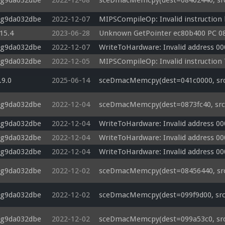
-g9da032dbe
2022-12-08
sceDmacMemcpy(dest=08402440, src=
-g9da032dbe
2022-12-07
MIPSCompileOp: Invalid instruction
.15.4
2023-06-28
Unknown GetPointer ec80b400 PC 0
-g9da032dbe
2022-12-07
WriteToHardware: Invalid address 0
-g9da032dbe
2022-12-05
MIPSCompileOp: Invalid instruction
.9.0
2025-06-14
sceDmacMemcpy(dest=041c0000, src=
-g9da032dbe
2022-12-04
sceDmacMemcpy(dest=0873fc40, src=
-g9da032dbe
2022-12-04
WriteToHardware: Invalid address 0
-g9da032dbe
2022-12-04
WriteToHardware: Invalid address 0
-g9da032dbe
2022-12-04
WriteToHardware: Invalid address 0
-g9da032dbe
2022-12-02
sceDmacMemcpy(dest=08456440, src=
-g9da032dbe
2022-12-02
sceDmacMemcpy(dest=099f9d00, src=
-g9da032dbe
2022-12-02
sceDmacMemcpy(dest=099a53c0, src=