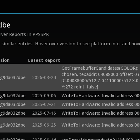
dbe
rver Reports in PPSSPP.
similar entries. Hover over version to see platform info, and hove
sion
Latest Report
GetFramebufferCandidates(COLOR): Mul
chosen. texaddr: 04088000 offset: 0 (
-g9da032dbe
2026-03-24
[C:04088000/512 Z:04110000/512 X:0 Y
Y:272 reint: false] 
-g9da032dbe
2025-09-06
WriteToHardware: Invalid address 0
-g9da032dbe
2025-07-21
WriteToHardware: Invalid address 0
-g9da032dbe
2025-07-16
WriteToHardware: Invalid address 0
-g9da032dbe
2025-06-25
WriteToHardware: Invalid address 0