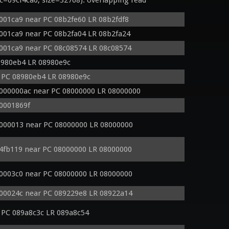
09cf4ca0, size=32768): overlapping read
0001ca9 near PC 08b2fe60 LR 08b2fdf8
0001ca9 near PC 08b2fa04 LR 08b2fa24
0001ca9 near PC 08c08574 LR 08c08574
8980eb4 LR 08980e9c
 PC 08980eb4 LR 08980e9c
 000000ac near PC 08000000 LR 08000000
 0001869f
0000013 near PC 08000000 LR 08000000
34fb119 near PC 08000000 LR 08000000
00003c0 near PC 08000000 LR 08000000
000024c near PC 089229e8 LR 08922a14
PC 089a8c3c LR 089a8c54