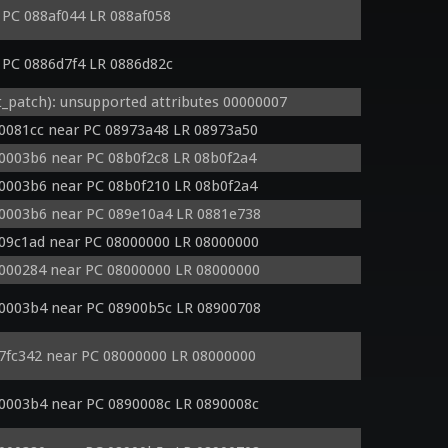
PC 088af044 LR 088af058
PC 0886d7f4 LR 0886d82c
patch): unsupported attributes 00000007
00081cc near PC 08973a48 LR 08973a50
00003b6 near PC 08b0f2c8 LR 08b0f2a4
00003b6 near PC 08b0f210 LR 08b0f2a4
00003b6 near PC 089e10a4 LR 0881e738
109c1ad near PC 08000000 LR 08000000
0000284 near PC 08000000 LR 08000000
00003b4 near PC 08900b5c LR 08900708
e7fc342 near PC 08000000 LR 08000000
00003b4 near PC 0890008c LR 0890008c