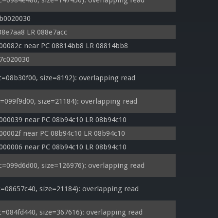
0984e480, size=147456): overlapping read
 b0020030
88e7aa8 LR 088e7acc
000082c near PC 08814bb8 LR 08814bb8
 7c020030
08b30f00, size=8192): overlapping read
099f9d00, size=21184): overlapping read
0000039 near PC 08b94c10 LR 08b94c10
000002f near PC 08b94c10 LR 08b94c10
0000006 near PC 08b94c10 LR 08b94c10
099d6d00, size=126976): overlapping read
08657c40, size=21184): overlapping read
084fd440, size=367616): overlapping read