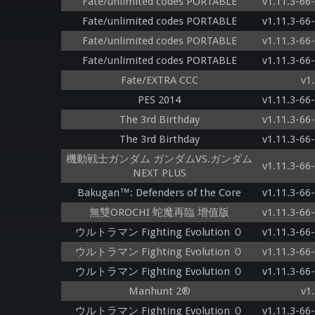
Fate/unlimited codes PORTABLE
v1.11.3-66
Fate/unlimited codes PORTABLE
v1.11.3-66
Fate/unlimited codes PORTABLE
v1.11.3-66
Fate/unlimited codes PORTABLE
v1.11.3-66
Fate/EXTRA CCC
v1
PES 2014
v1.11.3-66
The 3rd Birthday
v1.11.3-66
The 3rd Birthday
v1.11.3-66
機動戦士ガンダム ガンダムVS.ガンダム
v1.11.3-66
NEXT PLUS
Bakugan™: Defenders of the Core
v1.11.3-66
無雙OROCHI 蛇魔再臨 增值版
v1.11.3-66
ウルトラマン Fighting Evolution ０
v1.11.3-66
ウルトラマン Fighting Evolution ０
v1.11.3-66
ウルトラマン Fighting Evolution ０
v1.11.3-66
Manhunt 2®
v1
ウルトラマン Fighting Evolution ０
v1.11.3-66